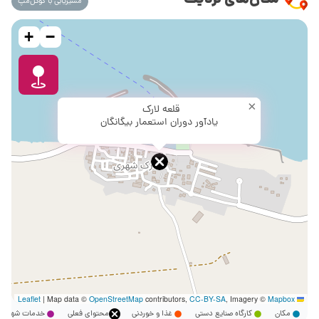
مکان‌های نزدیک
مسیریابی با گوگل‌مپ
+
−
×
قلعه لارک
یادآور دوران استعمار بیگانگان
|
Map data ©
OpenStreetMap
contributors,
CC-BY-SA
, Imagery ©
Mapbox
Leaflet
مکان
کارگاه صنایع دستی
غذا و خوردنی
محتوای فعلی
خدمات شهر