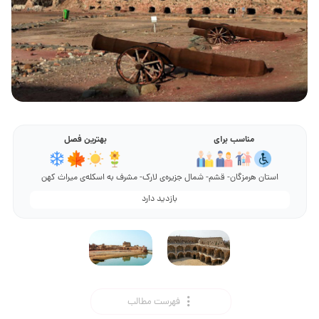
مناسب برای
بهترین فصل
استان هرمزگان- قشم- شمال جزیره‌ی لارک- مشرف به اسکله‌ی میراث کهن
بازدید دارد
فهرست مطالب