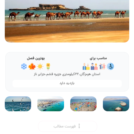
مناسب برای
بهترین فصل
استان هرمزگان،22کیلومتری جزیره قشم،جزایر ناز
بازدید دارد
فهرست مطالب