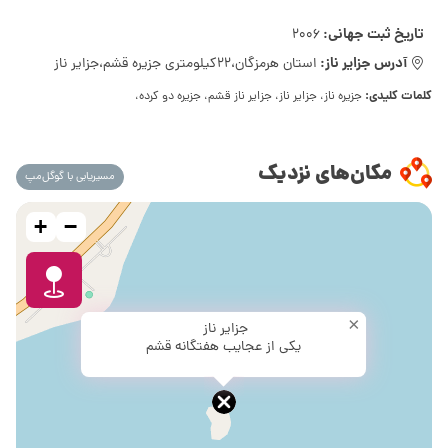
تاریخ ثبت جهانی:
2006
آدرس جزایر ناز:
استان هرمزگان،22کیلومتری جزیره قشم،جزایر ناز
کلمات کلیدی:
جزیره ناز، جزایر ناز، جزایر ناز قشم، جزیره دو کرده،
مکان‌های نزدیک
مسیریابی با گوگل‌مپ
+
−
×
جزایر ناز
یکی از عجایب هفتگانه قشم