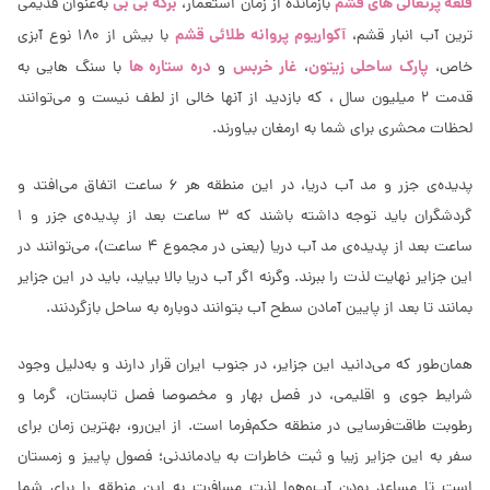
قلعه پرتغالی های قشم
برکه بی بی
بازمانده از زمان استعمار،
به‌عنوان قدیمی
آکواریوم پروانه طلائی قشم
ترین آب انبار قشم،
با بیش از 180 نوع آبزی
پارک ساحلی زیتون
غار خربس
دره ستاره ها
خاص،
،
و
با سنگ هایی به
قدمت 2 میلیون سال ، که بازدید از آنها خالی از لطف نیست و می‌توانند
لحظات محشری برای شما به ارمغان بیاورند.
پدیده‌ی جزر و مد آب دریا، در این منطقه هر 6 ساعت اتفاق می‌افتد و
گردشگران باید توجه داشته‌ باشند که 3 ساعت بعد از پدیده‌ی جزر و 1
ساعت بعد از پدیده‌ی مد آب دریا (یعنی در مجموع 4 ساعت)، می‌توانند در
این جزایر نهایت لذت را ببرند. وگرنه اگر آب دریا بالا بیاید، باید در این جزایر
بمانند تا بعد از پایین آمادن سطح آب بتوانند دوباره به ساحل بازگردنند.
همان‌طور که می‌دانید این جزایر، در جنوب ایران قرار دارند و به‌دلیل وجود
شرایط جوی و اقلیمی، در فصل بهار و مخصوصا فصل تابستان، گرما و
رطوبت طاقت‌فرسایی در منطقه حکم‌فرما است. از این‌رو، بهترین زمان برای
سفر به این جزایر زیبا و ثبت خاطرات به‌ یادماندنی؛ فصول پاییز و زمستان
است تا مساعد بودن آب‌وهوا لذت مسافرت به ‌این منطقه را برای شما