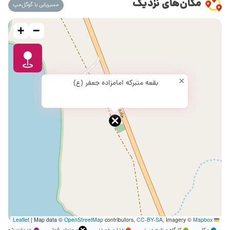
مکان‌های نزدیک
مسیریابی با گوگل‌مپ
+
−
×
بقعه متبرکه امامزاده جعفر (ع)
|
Map data ©
OpenStreetMap
contributors,
CC-BY-SA
, Imagery ©
Mapbox
Leaflet