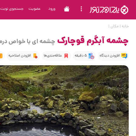
ورود
عضویت
جستجوی نوبت
خانه
|
مکان
|
چشمه آبگرم قوچارک
چشمه ای با خواص درم
افزودن دیدگاه
5 دقیقه
علاقه‌مندی‌ها
افزودن اصلاحیه