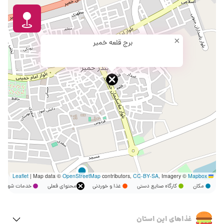
×
برج قلعه خمیر
|
Map data ©
OpenStreetMap
contributors,
CC-BY-SA
, Imagery ©
Mapbox
Leaflet
مکان
کارگاه صنایع دستی
غذا و خوردنی
محتوای فعلی
خدمات شهر
غذاهای این استان