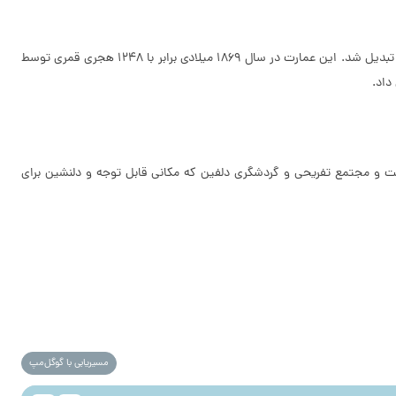
عمارت تلگرافخانه‌ی جاسک یکی از قدیمی‌ترین تلگرافخانه‌‌های ایران است که در ابتدا به عنوان مرکز تجاری کمپانی هند شرقی ساخته شد و بعدها به تلگرا‌فخانه تبدیل شد. این عمارت در سال 1869 میلادی برابر با 1248 هجری قمری توسط
ر است و مجتمع تفریحی و گردشگری دلفین که مکانی قابل توجه و دلنشین برای
مسیریابی با گوگل‌مپ