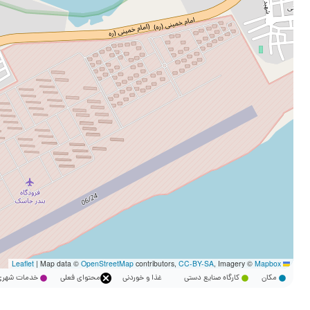
|
Map data ©
OpenStreetMap
contributors,
CC-BY-SA
, Imagery ©
Mapbox
Leaflet
مکان
کارگاه صنایع دستی
غذا و خوردنی
محتوای فعلی
خدمات شه