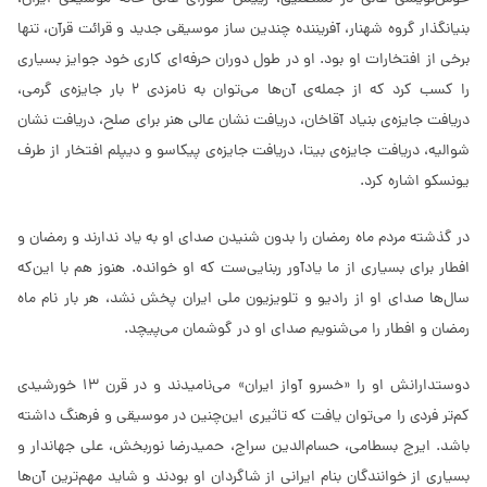
بنیانگذار گروه شهنار، آفریننده چندین ساز موسیقی جدید و قرائت قرآن، تنها
برخی از افتخارات او بود. او در طول دوران حرفه‌ای کاری خود جوایز بسیاری
را کسب کرد که از جمله‌ی آن‌ها می‌توان به نامزدی 2 بار جایزه‌ی گرمی،
دریافت جایزه‌ی بنیاد آقاخان، دریافت نشان عالی هنر برای صلح، دریافت نشان
شوالیه، دریافت جایزه‌ی بیتا، دریافت جایزه‌ی پیکاسو و دیپلم افتخار از طرف
یونسکو اشاره کرد.
در گذشته مردم ماه رمضان را بدون شنیدن صدای او به یاد ندارند و رمضان و
افطار برای بسیاری از ما یادآور ربنایی‌ست که او خوانده. هنوز هم با این‌که
سال‌ها صدای او از رادیو و تلویزیون ملی ایران پخش نشد، هر بار نام ماه
رمضان و افطار را می‌شنویم صدای او در گوشمان می‌پیچد.
دوستدارانش او را «خسرو آواز ایران» می‌نامیدند و در قرن 13 خورشیدی
کم‌تر فردی را می‌توان یافت که تاثیری این‌چنین در موسیقی و فرهنگ داشته
باشد. ایرج بسطامی، حسام‌الدین سراج، حمیدرضا نوربخش، علی جهاندار و
بسیاری از خوانندگان بنام ایرانی از شاگردان او بودند و شاید مهم‌ترین آن‌ها