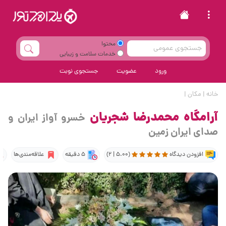
محتوا
خدمات سلامت و زیبایی
ورود
عضویت
جستجوی نوبت
خانه
|
مکان
|
آرامگاه محمدرضا شجریان
خسرو آواز ایران و
صدای ایران زمین
افزودن دیدگاه
(5.00 | 2)
5 دقیقه
علاقه‌مندی‌ها