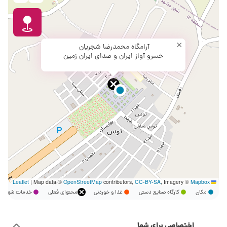
×
آرامگاه محمدرضا شجریان
خسرو آواز ایران و صدای ایران زمین
|
Map data ©
OpenStreetMap
contributors,
CC-BY-SA
, Imagery ©
Mapbox
Leaflet
مکان
کارگاه صنایع دستی
غذا و خوردنی
محتوای فعلی
خدمات شهر
اختصاصی برای شما