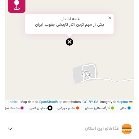
×
قلعه لشتان
یکی از مهم ترین آثار تاریخی جنوب ایران
|
Map data ©
OpenStreetMap
contributors,
CC-BY-SA
, Imagery ©
Mapbox
Leaflet
مکان
کارگاه صنایع دستی
غذا و خوردنی
محتوای فعلی
خدمات شهر
غذاهای این استان