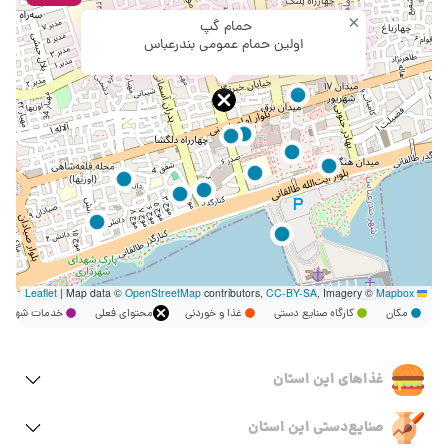
×
حمام گپ
اولین حمام عمومی بندرعباس
|
Map data ©
OpenStreetMap
contributors,
CC-BY-SA
, Imagery ©
Mapbox
Leaflet
مکان
کارگاه صنایع دستی
غذا و خوردنی
محتوای فعلی
خدمات شهر
غذاهای این استان
صنایع‌دستی این استان