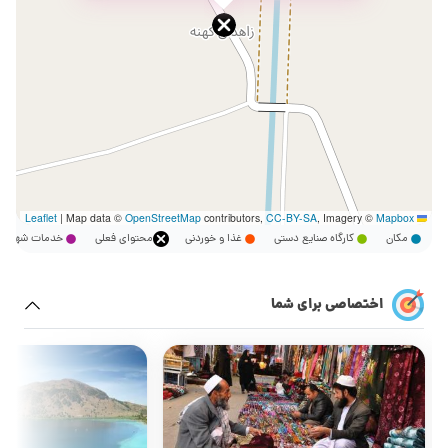
|
Map data ©
OpenStreetMap
contributors,
CC-BY-SA
, Imagery ©
Mapbox
Leaflet
مکان
کارگاه صنایع دستی
غذا و خوردنی
محتوای فعلی
خدمات شهر
اختصاصی برای شما