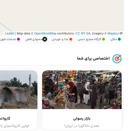
|
Map data ©
OpenStreetMap
contributors,
CC-BY-SA
, Imagery ©
Mapbox
Leaflet
مکان
کارگاه صنایع دستی
غذا و خوردنی
محتوای فعلی
خدمات شه
اختصاصی برای شما
بازار رسولی
کاروان
معدن تاناکورا در ایران!
اولین کاروانسرای زا