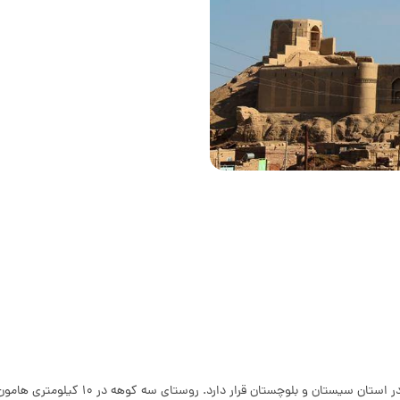
ستای سه کوهه در 10 کیلومتری هامون قرار گرفته است و 30 کیلومتر هم از زابل فاصله دارد.