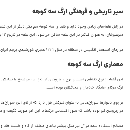
سیر تاریخی و فرهنگی ارگ سه کوهه
در زابل قلعه‌های زیادی وجود دارد و قلعه‌ی سه کوهه هم یکی دیگر از این قل
میرقنبرخان؛ به عنوان کلانتر در این قلعه ساکن می‌شود. این قلعه در تاریخ 12 بهمن 1381 با شماره‌ی ثبت 7254 در فهرست آثار ملی ایران ثبت شده است.
در زمان استعمار انگلیس در منطقه در سال 1231 هجری خورشیدی پرچم ایران برای اولین بار بر بالای این قلعه افراشته شد و آخرین حاکم سیستان در زمان قاجار نیز در این قلعه سکنی داشت.
معماری ارگ سه کوهه
ارگ مرکزی جایگاه خادمان و محافظان بوده است.
در زیرزمین نیز بوده باشد که هنوز اکتشافی مرتبط با این امر صورت نگرفته 
مصالح استفاده شده در آن نیز مثل بیشتر بناهای منطقه از کاه و خشت خام و م