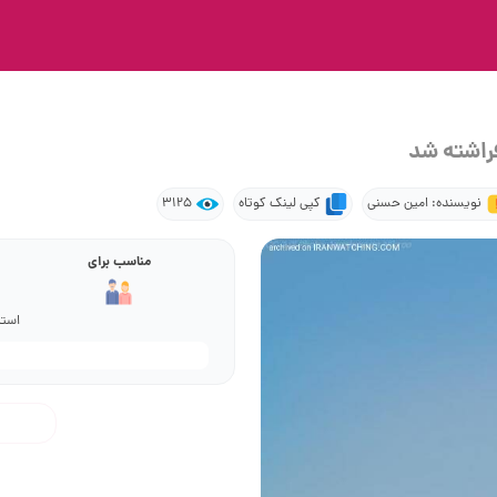
فراشته شد
نویسنده: امین حسنی
کپی لینک کوتاه
3125
مناسب برای
استا