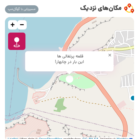
مکان‌های نزدیک
مسیریابی با گوگل‌مپ
+
−
×
قلعه پرتغالی ها
این بار در چابهار!
|
Map data ©
OpenStreetMap
contributors,
CC-BY-SA
, Imagery ©
Mapbox
Leaflet