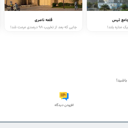
امع تیس
قلعه ناصری
 مناره بلند!
جایی که بعد از تخریب 98 درصدی مرمت شد!
باشید!
افزودن دیدگاه