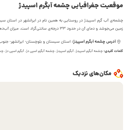
موقعیت جغرافیایی چشمه آبگرم اسپیدژ
چشمه‌ی آب گرم اسپیدژ در روستایی به همین نام در ایرانشهر در استان سیستا
زمین می‌جوشد و دمای آن در حدود 33 درجه‌ی سانتی‌گراد است. میزان آب‌دهی یا دبی این چشمه نیز زیاد است و در هر ثانیه تقریبا 7 لیتر آب از آن خارج می‌شود.
آدرس چشمه آبگرم اسپیدژ:
استان سیستان و بلوچستان- ایرانشهر- جنوب 
کلمات کلیدی:
چشمه آبگرم اسپیدژ، آبگرم اسپیدژ، چشمه آبگرم اسپی دژ، آبگرم اسپی دژ، چ
مکان‌های نزدیک