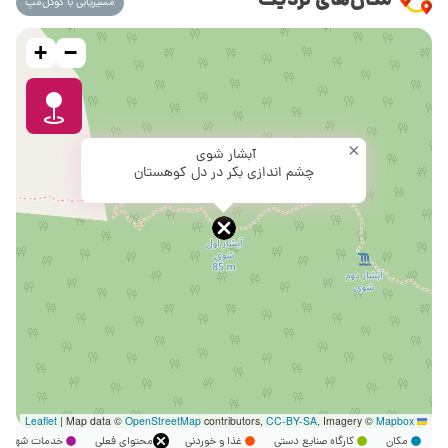
مکان‌های نزدیک
مسیریابی با گوگل‌مپ
+
−
×
آبشار شوی
چشم اندازی بکر در دل کوهستان
|
Map data ©
OpenStreetMap
contributors,
CC-BY-SA
, Imagery ©
Mapbox
Leaflet
مکان
کارگاه صنایع دستی
غذا و خوردنی
محتوای فعلی
خدمات شهر