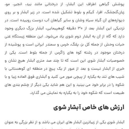
پوشش گیاهی اطراف این آبشار، از درختانی مانند بید، انجیر، مو،
زبان‌گنجشگ، افرا، کیکم و بلوط تشکیل شده است. در زیر آبشار و بر روی
دیواره‌های آن گیاه سیاه وشان و سایر گیاهان آب دوست روییده‌ است. در
نزدیکی این آبشار بعد از 30 دقیقه کوهپیمایی، آبشار بزرگ دیگری وجود
دارد که گاه از آن به آبشار دوم شوی یاد می‌شود. این منطقه زیستگاه غنی
حیات وحش از جمله کل بز، پلنگ، خرس و سمندر ایرانی است و پوشیده از
درختان موجود در رشته کوه های زاگرس از جمله بلوط است. یکی از
خصوصیات آبشار شوی این است که تا چند صد متری آبشار هیچ نشان و
خبری از آبشار نیست و بعد از عبور از یک پیچ در منطقه ای کوهستانی با
شیب های تند به یکباره از پیچی عبور می کنید و آبشاری فوق العاده زیبا و با
شکوه را در برابر خود می بینید و این هم شاید یکی دیگر از چشم بندی های
طبیعت است که شکوه خود را به یکباره به نمایش می گذارد.
ارزش های خاص آبشار شوی
آبشار شوی یکی از زیباترین آبشار های ایران می باشد و از نظر بزرگی به عنوان