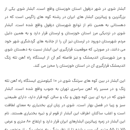
آبشار شوی در شهر دزفول استان خوزستان واقع است. آبشار شوی یکی از
بزرگترین و زیباترین آبشار های ایران در رشته کوه های زاگرس است که در
دهستانی به همین نام از توابع شهرستان دزفول واقع شده است. آبشار
شوی در نزدیکی مرز استان خوزستان و لرستان قرار دارد و به همین دلیل
مردم شهرستان دورود در لرستان نیز آن را از جاذبه های گردشگری شهر خود
می دانند، در صورتی که موقعیت قرارگیری این آبشار نسبت به دهستان شوی
و مرز شهرستان اندیمشک و نیز فاصله کم آن از ایستگاه راه آهن تله زنگ
اندیمشک قرارگیری آن در استان خوزستان را محرز می کند.
این آبشار در بین کوه‌ های سرتنگ شوی در 10 کیلومتری ایستگاه راه آهن تله‌
زنگ و در مسیر راه آهن سراسری تهران به جنوب واقع شده‌ است. آبشار
شوی که در دره‌ ای بین کوه چهل‌ و یک و سالن‌ کوه قرار دارد، دارای طبیعتی
سبز و زیبا در فصل بهار است. شوی در زبان لری بختیاری به معنای لطافت
است و اغلب ساکنان اطراف این آبشار از قوم لر و تیره بختیاری هستند. نام
این آبشار در زمره زیباترین آبشارهای ایران قرار دارد و ارتفاع 80 متری و عرض
75 تا 85 متری آن سبب شده تا از نظر بزرگی به عنوان یکی از منحصر به