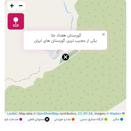
+
−
×
گورستان هفتاد ملا
یکی از عجیب ترین گورستان های ایران
|
Map data ©
OpenStreetMap
contributors,
CC-BY-SA
, Imagery ©
Mapbox
Leaflet
مکان
کارگاه صنایع دستی
غذا و خوردنی
محتوای فعلی
خدمات شهر