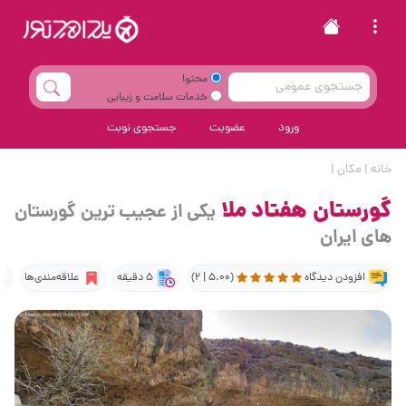
محتوا
خدمات سلامت و زیبایی
ورود
عضویت
جستجوی نوبت
خانه
|
مکان
|
گورستان هفتاد ملا
یکی از عجیب ترین گورستان
های ایران
افزودن دیدگاه
(5.00 | 2)
5 دقیقه
علاقه‌مندی‌ها