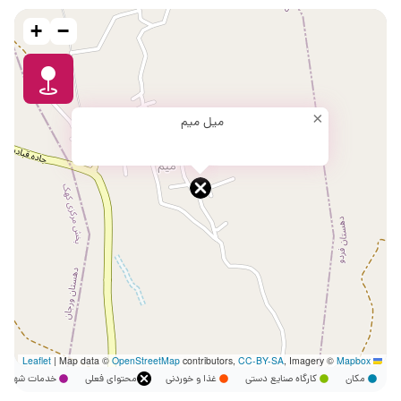
+
−
×
میل میم
|
Map data ©
OpenStreetMap
contributors,
CC-BY-SA
, Imagery ©
Mapbox
Leaflet
مکان
کارگاه صنایع دستی
غذا و خوردنی
محتوای فعلی
خدمات شهر