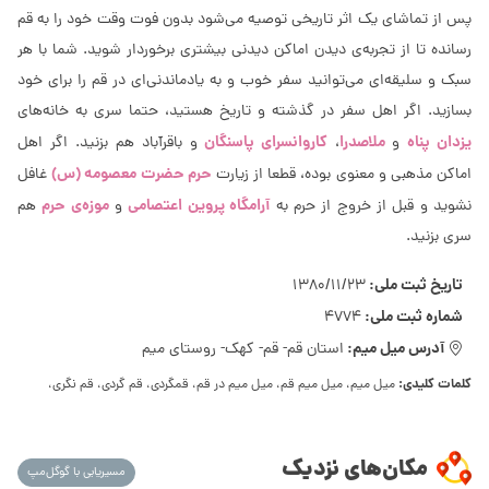
پس از تماشای یک اثر تاریخی توصیه می‌شود بدون فوت وقت خود را به قم
رسانده تا از تجربه‌ی دیدن اماکن دیدنی بیشتری برخوردار شوید. شما با هر
سبک و سلیقه‌ای می‌توانید سفر خوب و به یادماندنی‌ای در قم را برای خود
بسازید. اگر اهل سفر در گذشته و تاریخ هستید، حتما سری به خانه‌های
یزدان پناه
ملاصدرا
کاروانسرای پاسنگان
و
،
و باقرآباد هم بزنید. اگر اهل
حرم حضرت معصومه (س)
اماکن مذهبی و معنوی بوده، قطعا از زیارت
غافل
آرامگاه پروین اعتصامی
موزه‌ی حرم
نشوید و قبل از خروج از حرم به
و
هم
سری بزنید.
تاریخ ثبت ملی:
1380/11/23
شماره ثبت ملی:
4774
آدرس میل میم:
استان قم- قم- کهک- روستای میم
کلمات کلیدی:
میل میم، میل میم قم، میل میم در قم، قمگردی، قم گردی، قم نگری،
مکان‌های نزدیک
مسیریابی با گوگل‌مپ