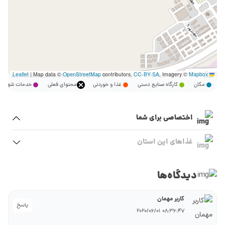
|
Map data ©
OpenStreetMap
contributors,
CC-BY-SA
, Imagery ©
Mapbox
Leaflet
مکان
کارگاه صنایع دستی
غذا و خوردنی
محتوای فعلی
خدمات شهر
اختصاصی برای شما
غذاهای این استان
دیدگاه‌ها
کاربر مهمان
پاسخ
08:36:47 2020/06/01