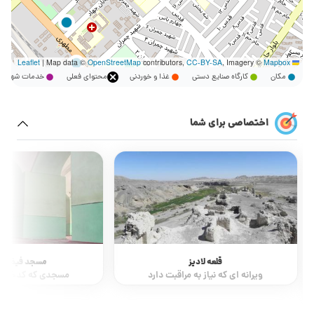
|
Map data ©
OpenStreetMap
contributors,
CC-BY-SA
, Imagery ©
Mapbox
Leaflet
مکان
کارگاه صنایع دستی
غذا و خوردنی
محتوای فعلی
خدمات شهر
اختصاصی برای شما
قلعه لادیز
مسجد فیض ال
ویرانه ای که نیاز به مراقبت دارد
مسجدی که کدخدا آن