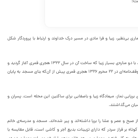
ست:
اری بی‌نظیر، زیبا و فرا مادی در مسیر درک خداوند و ارتباط با پروردگار شکل
این مسجد نمادی از ایمان و اعتقاد درونی و باطنیِ زنان بزرگی است که در این خاک، مردان بزرگی را در دامان پرمهر و باتقوای خود پرورده‌اند. مسجدی فاقد گنبد با دو مناره‌ی بسیار زیبا که ساخت آن در سال 1322 هجری قمری آغاز گردید و
بانی آن بانوی بزرگواری به نام خانم جمیله ذولفقاری؛ دختر حسنقلی‌خان نظام‌العداله است که با عنوان مسجد خانم شهرت دارد. خانم جمیله ذولفقاری به موجب وقف‌نامه‌ای در 22 محرم 1326 هجری قمری پیش از آن‌که بنای مسجد به پایان
رپایی نماز، میعادگاه زیبا و باصفایی برای ساکنین این محله است. پسران و
یان می‌گذاشتند.
 نماز صبح و عصر و عشا را برپا داشته‌اند و پیر شده‌اند. مسجد و مدرسه‌ی خانم
 كوتاه بر فراز سردر كه دارای تزیینات بدیع آجر و كاشی است، قابل مقایسه با