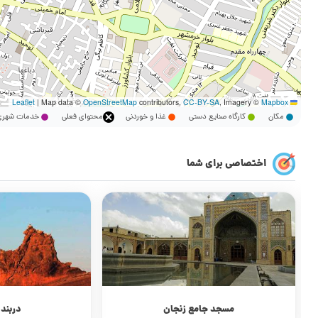
|
Map data ©
OpenStreetMap
contributors,
CC-BY-SA
, Imagery ©
Mapbox
Leaflet
مکان
کارگاه صنایع دستی
غذا و خوردنی
محتوای فعلی
خدمات شه
اختصاصی برای شما
مسجد جامع زنجان
دربند