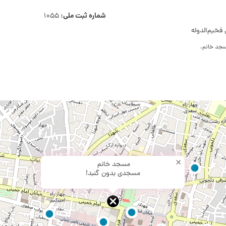
شماره ثبت ملی:
1055
فخیم‌الدوله
سجد خانم،
×
مسجد خانم
مسجدی بدون گنبد!