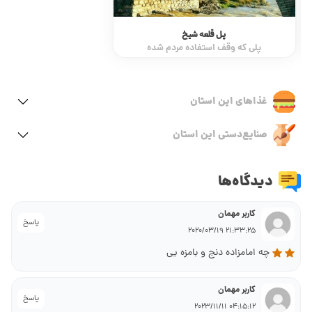
پل قلعه شیخ
خیابان بوعلی
پلی که وقف استفاده مردم شده
لذت پیاده روی در خیاب
غذاهای این استان
صنایع‌دستی این استان
دیدگاه‌ها
کاربر مهمان
پاسخ
21:33:25 2020/03/19
چه امامزاده دنج و بامزه یی
کاربر مهمان
پاسخ
04:15:12 2023/11/11