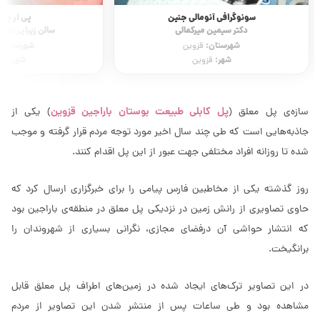
سونوگرافی آنومالی جنین
پی آر پی
دکتر سیمین میرکمالی
سالن زیبایی تس
شهرستان:
شهرستان:
قزوین
شهر:
شهر:
قزوین
قز
پل کابلی طبیعت بوستان باراجین قزوین
سازه‌ی پل معلق (
) یکی از
جاذبه‌هایی است که طی چند سال اخیر مورد توجه مردم قرار گرفته و موجب
شده تا روزانه افراد مختلفی جهت عبور از این پل اقدام کنند.
روز گذشته یکی از مخاطبین فارس پیامی را برای خبرگزاری ارسال کرد که
حاوی تصاویری از رانش زمین در نزدیکی پل معلق در منطقه‌ی باراجین بود
که انتشار حواشی آن درفضای مجازی، نگرانی بسیاری از شهروندان را
برانگیخت.
در این تصاویر ترک‌های ایجاد شده در زمین‌های اطراف پل معلق قابل
مشاهده بود و طی ساعات پس از منتشر شدن این تصاویر از مردم