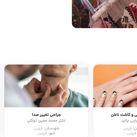
ی و کاشت ناخن
جراحی تغییر صدا
ایی پالیز
دکتر محمد معین توکلی
ن:
شهرستان:
قزوین
قزوین
شهر:
قزوین
قزوین