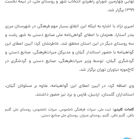
نهایی چهارمین شورای راهبردی انتخاب شهر و روستای ملی، در نیمه نخست
۱۳۹۹ برگزار شد.
امیری نژاد با اشاره به اینکه این اتفاق بسیار مهم فرهنگی در شهرستان مرزی
بندر آستارا، همزمان با اعطای گواهی‌نامه ملی صنایع دستی به شهر رشت و
سه روستای دیگر در این استان محقق شد، خاطرنشان کرد: آیین اعطای این
گواهینامه با حضور استاندار گیلان و مدیرکل میراث‌فرهنگی، صنایع دستی و
گردشگری گیلان، توسط وزیر میراث‌فرهنگی، صنایع دستی و گردشگری در
کاخ‌موزه نیاوران تهران برگزار شد.
وی اضافه کرد: در آیین اعطای این گواهینامه، علاوه بر مسئولان گیلان،
استانداران گلستان، اردبیل، فارس و یزد نیز حضور داشتند.
کلمات کلیدی:
ثبت ملی، میراث فرهنگی ناملموس، میراث ناملموس، روستای ملی گلیم
بافی، گلیم بافی، گلیم، روستای عنبران، روستای ملی صنایع دستی،