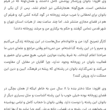
وی افزود: بانوان ورزشکار پوشش کامل داشتند و همان‌گونه که در فیلم
مشخص است، هیچ‌گونه هنجارشکنی نیز انجام نشد. پس از آن یکی از
بانوان برای لحظاتی با ضرب مرشد زورخانه در گود کباده کشی کرد و فیلم آن
هم در فضای مجازی منتشر شد. اما چند ساعت بعد از هیات استان تهران و
شهر قدس تماس گرفتند و حکم به برکناری من و مرشد زورخانه دادند!
کارگر تصریح کرد: من و خانواده‌ام سال‌هاست در این زورخانه زندگی می‌کنیم
و عمرم را در این رشته گذاشته‌ام. من نمی‌دانم وقتی مراجع و علمای دینی ما
صراحتا اعلام کرده‌اند، به شرط رعایت موازین شرعی، هیچ منعی برای حضور و
فعالیت بانوان در زورخانه وجود ندارد، چرا آقایان در مقابل آن مقاومت
می‌کنند و نمی‌گذارند بانوان در رشته‌ای که ریشه در فرهنگ، آیین و دین این
مملکت دارد ورزش کنند؟
وی افزود: مثلا دختر بنده با 8 سال سن به خاطر اینکه از همان بچگی در
فضای زورخانه بوده خیلی خوب با این رشته آشناست و مثل بسیاری دیگر از
بانوان این رشته را دوست دارد. وقتی بانوان با حجاب کامل و لباس پوشیده
می‌خواهند در این رشته و در فضایی زنانه ورزش کنند چرا نباید به آن‌ها اجازه