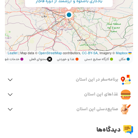
یادگاری باشکوه و ارزشمند از دوره قاجار
|
Map data ©
OpenStreetMap
contributors,
CC-BY-SA
, Imagery ©
Mapbox
Leaflet
مکان
کارگاه صنایع دستی
غذا و خوردنی
محتوای فعلی
خدمات شهر
برنامه‌سفر‌ در این استان
غذاهای این استان
صنایع‌دستی این استان
دیدگاه‌ها