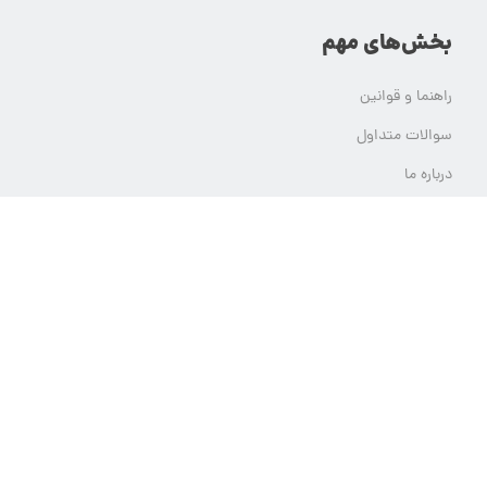
بخش‌های مهم
راهنما و قوانین
سوالات متداول
درباره ما
شبکه‌های اجتماعی ما
تماس با ما
ثبت تیکت پشتیبانی
تمام حقوق مادی و معنوی این وب سایت برای یلدامدتور محفوظ است.
هر گونه استفاده از محتوای یلدامدتور بدون کسب اجازه از آن قابل پیگرد قانونی خواهد بود.