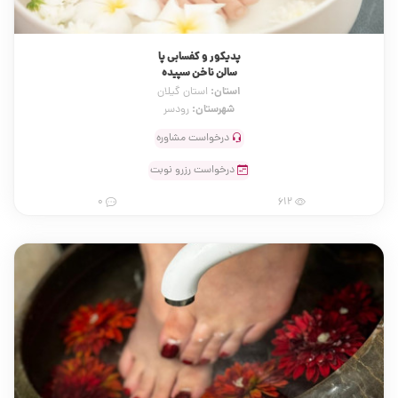
پدیکور و کفسابی پا
سالن ناخن سپیده
استان:
استان گیلان
شهرستان:
رودسر
درخواست مشاوره
درخواست رزرو نوبت
0
612