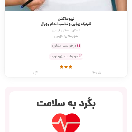
لیپوساکشن
کلینیک زیبایی و تناسب اندام رویال
استان:
استان قزوین
شهرستان:
قزوین
درخواست مشاوره
درخواست رزرو نوبت
1
901
بگرد به سلامت