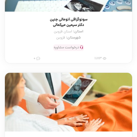
سونوگرافی آنومالی جنین
دکتر سیمین میرکمالی
استان:
استان قزوین
شهرستان:
قزوین
درخواست مشاوره
0
1183