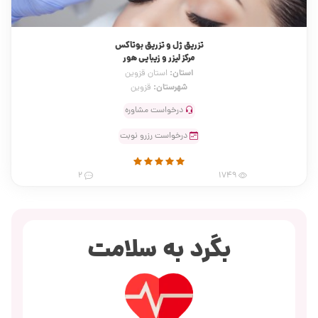
تزریق ژل و تزریق بوتاکس
مرکز لیزر و زیبایی هور
استان:
استان قزوین
شهرستان:
قزوین
درخواست مشاوره
درخواست رزرو نوبت
2
1749
بگرد به سلامت