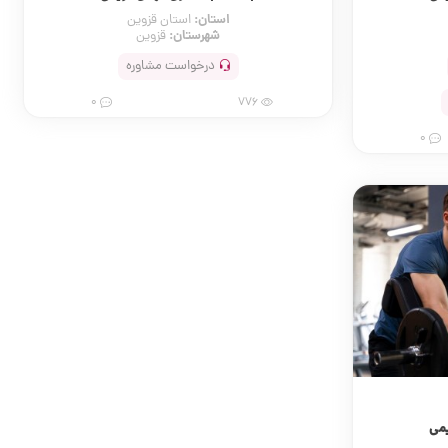
استان:
استان قزوین
شهرستان:
قزوین
درخواست مشاوره
0
776
0
می