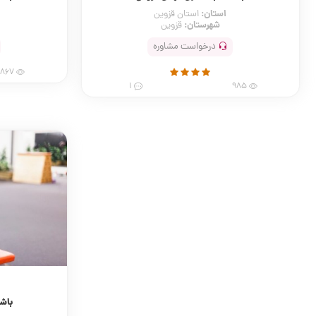
استان:
استان قزوین
شهرستان:
قزوین
درخواست مشاوره
867
1
985
باش