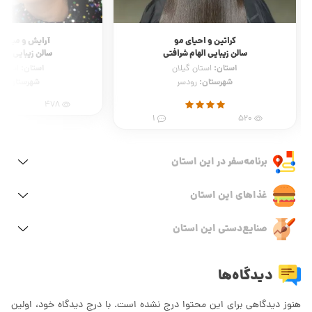
کراتین و احیای مو
آرایش و میکا
سالن زیبایی الهام شرافتی
سالن زیبایی با
استان:
استان:
استان گیلان
استان 
شهرستان:
شهرستان:
رودسر
ر
478
1
520
برنامه‌سفر‌ در این استان
غذاهای این استان
صنایع‌دستی این استان
دیدگاه‌ها
هنوز دیدگاهی برای این محتوا درج نشده است. با درج دیدگاه خود، اولین