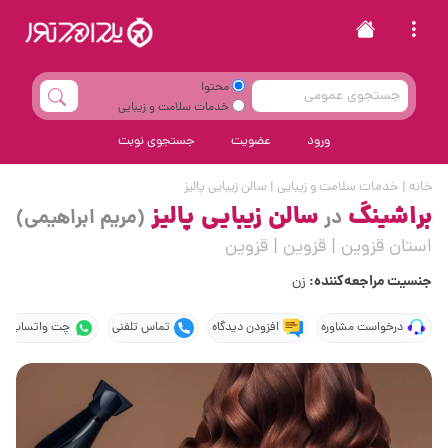
محتوا
خدمات سلامت و زیبایی
ورود
عضویت
جستجوی نوبت
خانه
|
خدمات سلامت و زیبایی
|
سالن زیبایی پالیز
براشینگ
سالن زیبایی پالیز
در
(مریم ابراهیمی)
استان قزوین | قزوین | قزوین
جنسیت مراجعه‌کننده:
زن
درخواست مشاوره
افزودن دیدگاه
تماس تلفنی
چت واتساپ