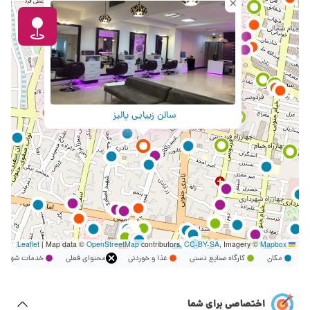
×
سالن زیبایی پالیز
|
Map data ©
OpenStreetMap
contributors,
CC-BY-SA
, Imagery ©
Mapbox
Leaflet
مکان
کارگاه صنایع دستی
غذا و خوردنی
محتوای فعلی
خدمات شهر
اختصاصی برای شما