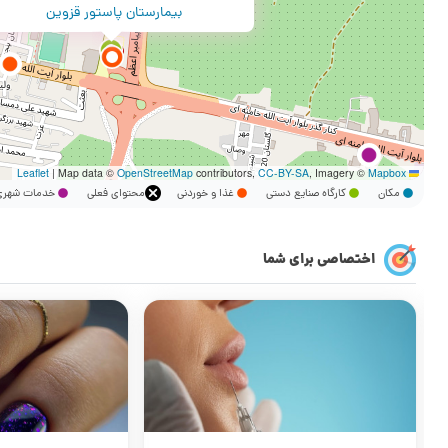
بیمارستان پاستور قزوین
|
Map data ©
OpenStreetMap
contributors,
CC-BY-SA
, Imagery ©
Mapbox
Leaflet
مکان
کارگاه صنایع دستی
غذا و خوردنی
محتوای فعلی
خدمات شه
اختصاصی برای شما