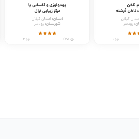
ی و کفسابی پا
کاشت ناخن
زیبایی آرال
آموزشگاه و آرایشگاه نمونه
:
استان:
استان گیلان
استان قزوین
تان:
شهرستان:
رودسر
آبیک
2
967
2