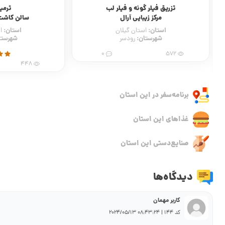
ترمیم ناخن
پودولوژ
سالن کاشت ناخن فرشته
مرکز 
استان:
استان
استان گیلان
شهرستان:
شهرس
رودسر
428
1
448
برنامه‌سفر‌ در این استان
غذاهای این استان
صنایع‌دستی این استان
دیدگاه‌ها
کاربر مهمان
کد 144 | 08:43:24 2024/05/13