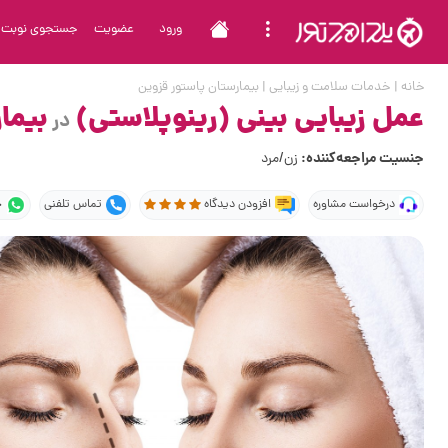
ورود
عضویت
جستجوی نوبت
خانه
|
خدمات سلامت و زیبایی
|
بیمارستان پاستور قزوین
عمل زیبایی بینی (رینوپلاستی)
بیما
در
جنسیت مراجعه‌کننده:
زن/مرد
درخواست مشاوره
افزودن دیدگاه
تماس تلفنی
چ