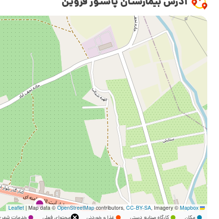
آدرس بیمارستان پاستور قزوین
|
Map data ©
OpenStreetMap
contributors,
CC-BY-SA
, Imagery ©
Mapbox
Leaflet
مکان
کارگاه صنایع دستی
غذا و خوردنی
محتوای فعلی
خدمات شه