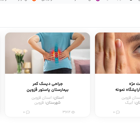
ت مژه
جراحی دیسک کمر
رایشگاه نمونه
بیمارستان پاستور قزوین
استان:
ستان قزوین
استان قزوین
ان:
شهرستان:
آبیک
قزوین
0
3612
0