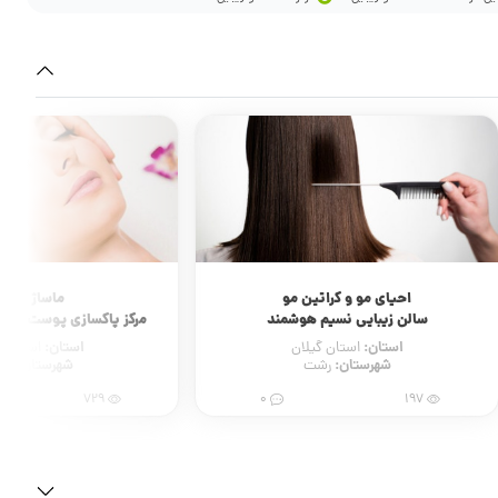
احیای مو و کراتین مو
ماساژ صور
سالن زیبایی نسیم هوشمند
مرکز پاکسازی پوست آیناز 
استان:
استان:
استان گیلان
استان ق
شهرستان:
شهرستان:
رشت
قز
729
0
197