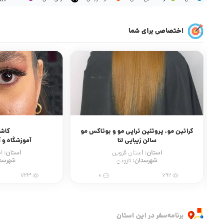
اختصاصی برای شما
کراتین مو، پروتئین تراپی مو و بوتاکس مو
کاش
سالن زیبایی لئا
آموزشگاه و آ
استان:
استان:
استان قزوین
ا
شهرستان:
شهرست
قزوین
723
0
692
برنامه‌سفر‌ در این استان