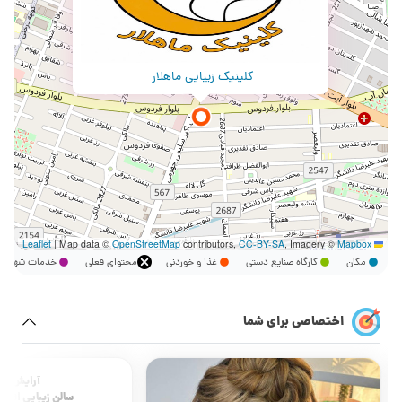
کلینیک زیبایی ماهلار
|
Map data ©
OpenStreetMap
contributors,
CC-BY-SA
, Imagery ©
Mapbox
Leaflet
مکان
کارگاه صنایع دستی
غذا و خوردنی
محتوای فعلی
خدمات شهر
اختصاصی برای شما