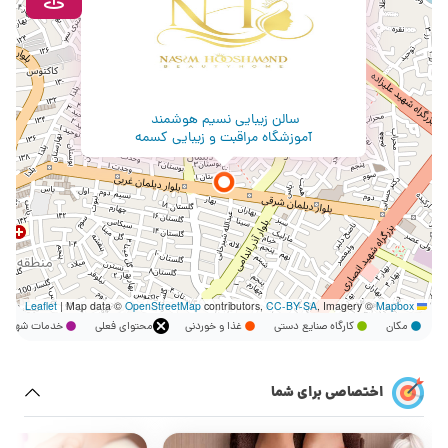
سالن زیبایی نسیم هوشمند
آموزشگاه مراقبت و زیبایی کسمه
|
Map data ©
OpenStreetMap
contributors,
CC-BY-SA
, Imagery ©
Mapbox
Leaflet
مکان
کارگاه صنایع دستی
غذا و خوردنی
محتوای فعلی
خدمات شهر
اختصاصی برای شما