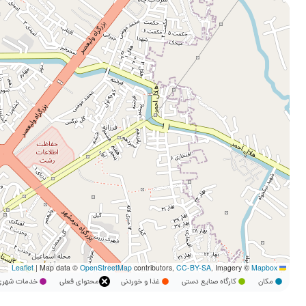
|
Map data ©
OpenStreetMap
contributors,
CC-BY-SA
, Imagery ©
Mapbox
Leaflet
مکان
کارگاه صنایع دستی
غذا و خوردنی
محتوای فعلی
خدمات شه