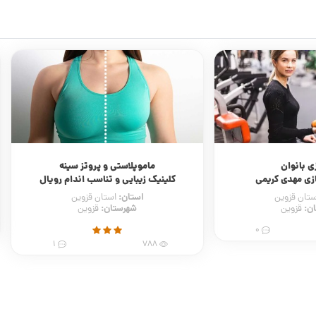
ی بانوان
ماموپلاستی و پروتز سینه
زی مهدی کریمی
کلینیک زیبایی و تناسب اندام رویال
استان:
ستان قزوین
استان قزوین
ن:
شهرستان:
قزوین
قزوین
0
1
788