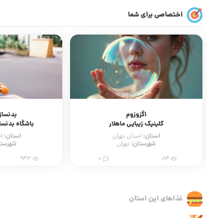
اختصاصی برای شما
اگزوزوم
بدنساز
کلینیک زیبایی ماهلار
باشگاه بدنسا
استان:
استان:
استان تهران
ا
شهرستان:
شهرستا
تهران
943
0
84
غذاهای این استان