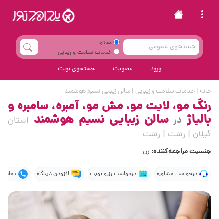
محتوا
خدمات سلامت و زیبایی
ورود
عضویت
جستجوی نوبت
خانه
|
خدمات سلامت و زیبایی
|
سالن زیبایی نسیم هوشمند
رنگ مو، لایت مو، مش مو، آمبره، سامبره و
بالیاژ
سالن زیبایی نسیم هوشمند
در
استان
گیلان | رشت | رشت
جنسیت مراجعه‌کننده:
زن
درخواست مشاوره
درخواست رزرو نوبت
افزودن دیدگاه
تماس ت