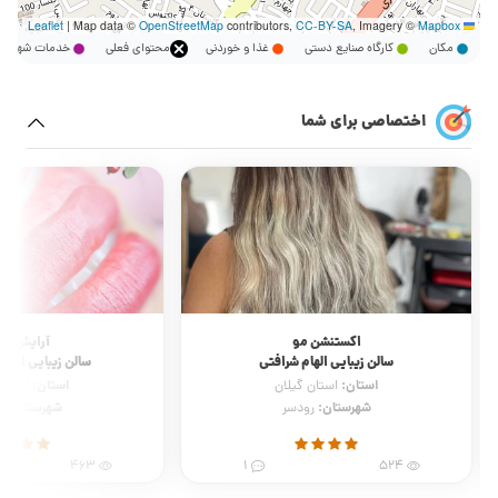
|
Map data ©
OpenStreetMap
contributors,
CC-BY-SA
, Imagery ©
Mapbox
Leaflet
مکان
کارگاه صنایع دستی
غذا و خوردنی
محتوای فعلی
خدمات شهر
اختصاصی برای شما
اکستنشن مو
آرایش دا
سالن زیبایی الهام شرافتی
سالن زیبایی افسا
استان:
استان:
استان گیلان
استان 
شهرستان:
شهرستان:
رودسر
ر
463
1
524