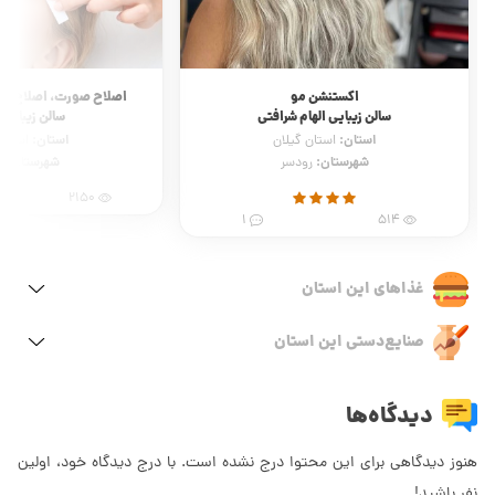
اکستنشن مو
اصلاح صورت، اصلاح اب
سالن زیبایی الهام شرافتی
سالن زیبایی ل
استان:
استان:
استان گیلان
استان 
شهرستان:
شهرستان:
رودسر
ت
2150
1
514
غذاهای این استان
صنایع‌دستی این استان
دیدگاه‌ها
هنوز دیدگاهی برای این محتوا درج نشده است. با درج دیدگاه خود، اولین
نفر باشید!