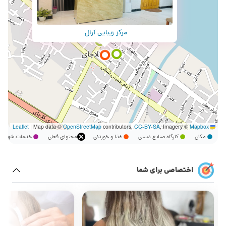
مرکز زیبایی آرال
|
Map data ©
OpenStreetMap
contributors,
CC-BY-SA
, Imagery ©
Mapbox
Leaflet
مکان
کارگاه صنایع دستی
غذا و خوردنی
محتوای فعلی
خدمات شهر
اختصاصی برای شما