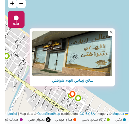
+
−
×
سالن زیبایی الهام شرافتی
|
Map data ©
OpenStreetMap
contributors,
CC-BY-SA
, Imagery ©
Mapbox
Leaflet
مکان
کارگاه صنایع دستی
غذا و خوردنی
محتوای فعلی
خدمات شهر