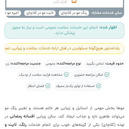
کلیک کنید
سایر خدمات مشابه:
رنگ مو در کلاچای
لایت مو در کلاچای
آمبره مو در ک
اظهار شده:
انجام این خدمات سلامت عمومی است و نیاز به مجوز
پزشکی ندارد.
یلدامدتور هیچ‌گونه مسئولیتی در قبال ارایه خدمات سلامت و زیبایی، تصاوی
حدود قیمت:
نوع مراجعه‌کننده:
جنسیت مراجعه‌کننده:
تماس بگیرید
عمومی
زن
امکان مراجعه حضوری
مشاهده فرایند سلامت از نزدیک
استفاده از لوازم یک‌بار مصرف
فضای انتظار
موها بخش مهمی از استایل و زیبایی هر خانم هستند و تغییر رنگ مو
افسانه رمضانی
می‌تواند ظاهری تازه و جذاب ایجاد کند. سالن زیبایی
در
رنگ، لایت و
نوده (کلاچای) یکی از گزینه‌های خوب برای انجام خدمات