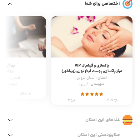
اختصاصی برای شما
پاکسازی و فیشیال VIP
یوگای آقای
مرکز پاکسازی پوست آیناز نوری (زیباشهر)
یوگا نیلو
استان:
استان:
استان قزوین
استان 
شهرستان:
شهرستان:
قزوین
ق
1142
2
419
غذاهای این استان
صنایع‌دستی این استان