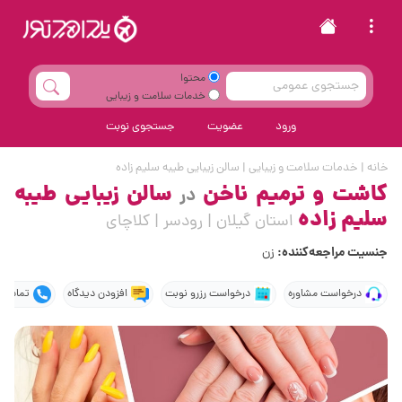
محتوا
خدمات سلامت و زیبایی
ورود
عضویت
جستجوی نوبت
خانه
|
خدمات سلامت و زیبایی
|
سالن زیبایی طیبه سلیم زاده
کاشت و ترمیم ناخن
سالن زیبایی طیبه
در
سلیم زاده
استان گیلان | رودسر | کلاچای
جنسیت مراجعه‌کننده:
زن
درخواست مشاوره
درخواست رزرو نوبت
افزودن دیدگاه
تماس ت