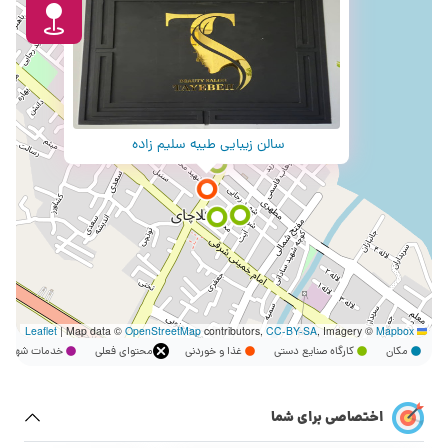
سالن زیبایی طیبه سلیم زاده
|
Map data ©
OpenStreetMap
contributors,
CC-BY-SA
, Imagery ©
Mapbox
Leaflet
مکان
کارگاه صنایع دستی
غذا و خوردنی
محتوای فعلی
خدمات شهر
اختصاصی برای شما