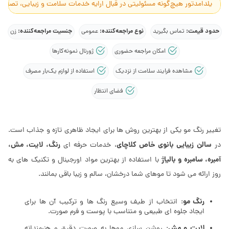
یلدامدتور هیچ‌گونه مسئولیتی در قبال ارایه خدمات سلامت و زیبایی، تصاوی
حدود قیمت:
نوع مراجعه‌کننده:
جنسیت مراجعه‌کننده:
تماس بگیرید
عمومی
زن
امکان مراجعه حضوری
ژورنال نمونه‌کارها
مشاهده فرایند سلامت از نزدیک
استفاده از لوازم یک‌بار مصرف
فضای انتظار
تغییر رنگ مو یکی از بهترین روش ها برای ایجاد ظاهری تازه و جذاب است.
سالن زیبایی بانوی خاص کلاچای
رنگ، لایت، مش،
در
، خدمات حرفه ای
آمبره، سامبره و بالیاژ
با استفاده از بهترین مواد اورجینال و تکنیک های به
روز ارائه می شود تا موهای شما درخشان، سالم و زیبا باقی بمانند.
رنگ مو
: انتخاب از طیف وسیع رنگ ها و ترکیب آن ها برای
ایجاد جلوه ای طبیعی و متناسب با پوست و فرم صورت.
لایت و مش
: روشن سازی موها به صورت دقیق و هنرمندانه