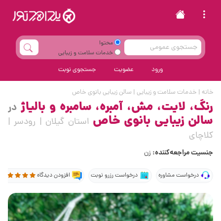
محتوا
خدمات سلامت و زیبایی
ورود
عضویت
جستجوی نوبت
خانه
|
خدمات سلامت و زیبایی
|
سالن زیبایی بانوی خاص
رنگ، لایت، مش، آمبره، سامبره و بالیاژ
در
سالن زیبایی بانوی خاص
استان گیلان | رودسر |
کلاچای
جنسیت مراجعه‌کننده:
زن
درخواست مشاوره
درخواست رزرو نوبت
افزودن دیدگاه