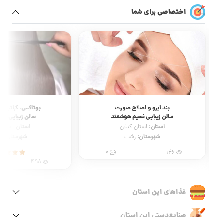
اختصاصی برای شما
بند ابرو و اصلاح صورت
بوتاکس، کراتین و
سالن زیبایی نسیم هوشمند
سالن زیبایی با
استان:
استان:
استان گیلان
استان 
شهرستان:
شهرستان:
رشت
ر
0
146
498
غذاهای این استان
صنایع‌دستی این استان