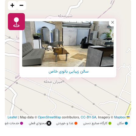
+
−
×
سالن زیبایی بانوی خاص
|
Map data ©
OpenStreetMap
contributors,
CC-BY-SA
, Imagery ©
Mapbox
Leaflet
مکان
کارگاه صنایع دستی
غذا و خوردنی
محتوای فعلی
خدمات شهر