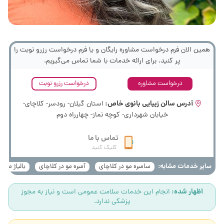
همین الان فرم درخواست مشاوره رایگان و یا فرم درخواست رزرو نوبت را
پر کنید. برای ارائه خدمات با شما تماس می‌گیریم.
درخواست مشاوره
درخواست رزرو نوبت
آدرس سالن زیبایی بانوی خاص:
استان گیلان- رودسر- کلاچای-
خیابان شهرداری- کوچه نماز- چهارراه دوم
تماس با ما
کلیک کنید
سایر خدمات مشابه:
سامبره مو در کلاچای
آمبره مو در کلاچای
بالیاژ مو د
اظهار شده:
انجام این خدمات سلامت عمومی است و نیاز به مجوز
پزشکی ندارد.