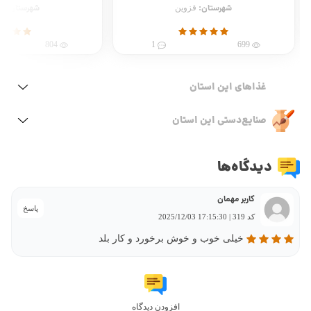
شهرستان:
شهرستان:
قزوین
ق
804
1
699
غذاهای این استان
صنایع‌دستی این استان
دیدگاه‌ها
کاربر مهمان
پاسخ
کد 319 | 17:15:30 2025/12/03
خیلی خوب و خوش برخورد و کار بلد
افزودن دیدگاه