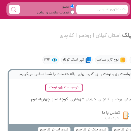
محتوا
خدمات سلامت و زیبایی
پلک
استان گیلان | رودسر | کلاچای
نوع کاربر سلامت
کپی لینک کوتاه
494
واست رزرو نوبت را پر کنید. برای ارائه خدمات با شما تماس می‌گیریم.
درخواست رزرو نوبت
لان- رودسر- کلاچای- خیابان شهرداری- کوچه نماز- چهارراه دوم
تماس با ما
کلیک کنید
و در کلاچای
تتوی پلک در کلاچای
تتوی لب در کلاچای