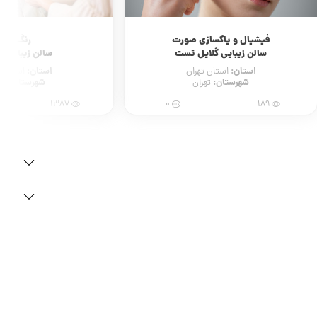
رنگ مو
آرایش و
سالن زیبایی لولیتا
آموزشگاه و آر
استان:
استان:
استان تهران
است
شهرستان:
شهرستان
تهران
0
1387
1036