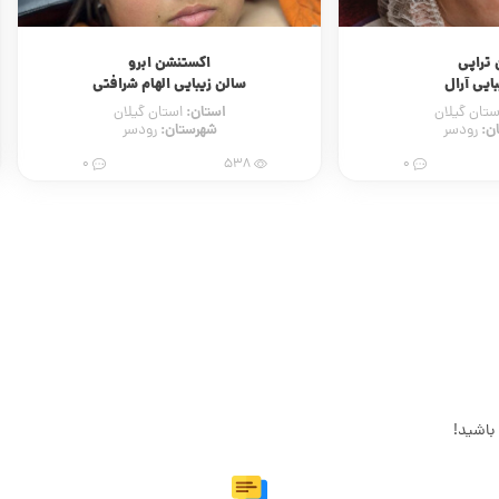
ستنشن ابرو
فیشیال و پاکسازی صورت
بایی الهام شرافتی
سالن زیبایی گلایل تست
ن:
استان:
استان گیلان
استان تهران
رستان:
شهرستان:
رودسر
تهران
0
189
0
باشید!