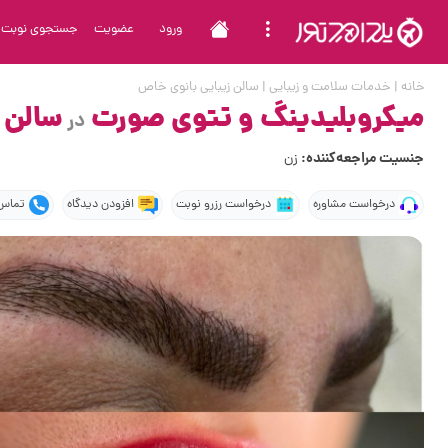
ورود
عضویت
جستجوی نوبت
خانه
|
خدمات سلامت و زیبایی
|
سالن زیبایی بانوی خاص
میکروبلیدینگ و تتوی صورت
سالن 
در
جنسیت مراجعه‌کننده:
زن
درخواست مشاوره
درخواست رزرو نوبت
افزودن دیدگاه
تماس 