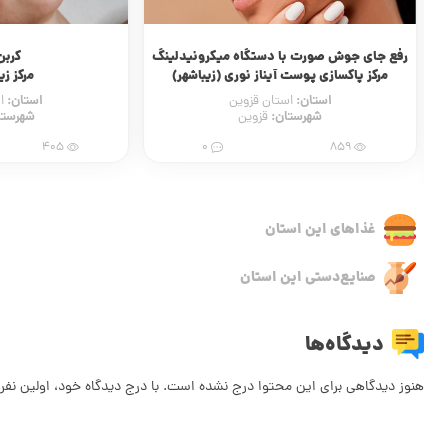
لینگ
کربن تراپی
اک
)
مرکز زیبایی آرال
سالن زی
استان:
استا
استان گیلان
شهرستان:
شه
رودسر
538
0
405
غذاهای این استان
صنایع‌دستی این استان
دیدگاه‌ها
هنوز دیدگاهی برای این محتوا درج نشده است. با درج دیدگاه خود، اولین نفر 