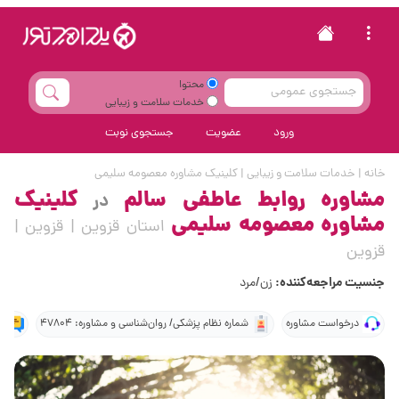
محتوا
خدمات سلامت و زیبایی
ورود
عضویت
جستجوی نوبت
خانه
|
خدمات سلامت و زیبایی
|
کلینیک مشاوره معصومه سلیمی
مشاوره روابط عاطفی سالم
کلینیک
در
مشاوره معصومه سلیمی
استان قزوین | قزوین |
قزوین
جنسیت مراجعه‌کننده:
زن/مرد
درخواست مشاوره
شماره نظام پزشکی/ روان‌شناسی و مشاوره: 47804
ا