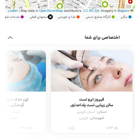
|
Map data ©
OpenStreetMap
contributors,
CC-BY-SA
, Imagery ©
Mapbox
Leaflet
مکان
کارگاه صنایع دستی
غذا و خوردنی
محتوای فعلی
خدمات شهر
اختصاصی برای شما
لیزر حذف عینک (نقد و اقساط)
لیفت صورت با دست
گردشگری سلامت سریتامد
مرکز پاکسازی پوست آیناز 
استان:
استان:
استان تهران
استان 
شهرستان:
شهرستان:
تهران
ق
730
0
2200