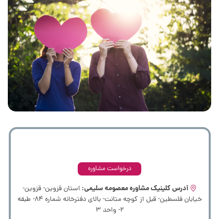
همین الان فرم درخواست مشاوره رایگان و یا فرم درخواست رزرو نوبت را
پر کنید. برای ارائه خدمات با شما تماس می‌گیریم.
درخواست مشاوره
آدرس کلینیک مشاوره معصومه سلیمی:
استان قزوین- قزوین-
خیابان فلسطین- قبل از کوچه متانت- بالای دفترخانه شماره 84- طبقه
2- واحد 3