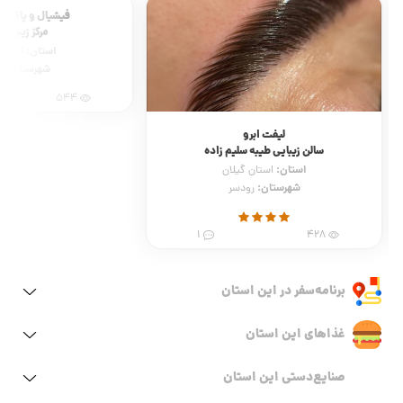
فیشیال و پاکسا
مرکز زیبایی 
استان:
استان 
شهرستان:
ر
544
لیفت ابرو
سالن زیبایی طیبه سلیم زاده
استان:
استان گیلان
شهرستان:
رودسر
1
428
برنامه‌سفر‌ در این استان
غذاهای این استان
صنایع‌دستی این استان