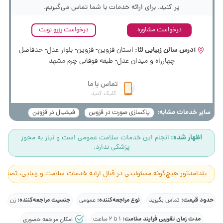
پر کنید. برای ارائه خدمات با شما تماس می‌گیریم.
درخواست مشاوره
درخواست رزرو نوبت
آدرس سالن زیبایی لئا:
استان قزوین- قزوین- بلوار عدل- حدفاصل
چهارراه و میدان عدل- طبقه فوقانی چرم مشهد
تماس با ما
کلیک کنید
سایر خدمات مشابه:
پاکسازی صورت در قزوین
فیشیال در قزوین
اظهار شده:
انجام این خدمات سلامت عمومی است و نیاز به مجوز
پزشکی ندارد.
یلدامدتور هیچ‌گونه مسئولیتی در قبال ارایه خدمات سلامت و زیبایی، تصاوی
حدود قیمت:
نوع مراجعه‌کننده:
جنسیت مراجعه‌کننده:
تماس بگیرید
عمومی
زن
مدت زمان تقریبی فرایند سلامت:
1 تا 2 ساعت
امکان مراجعه حضوری