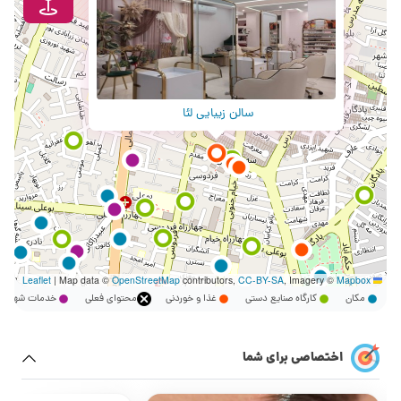
سالن زیبایی لئا
|
Map data ©
OpenStreetMap
contributors,
CC-BY-SA
, Imagery ©
Mapbox
Leaflet
مکان
کارگاه صنایع دستی
غذا و خوردنی
محتوای فعلی
خدمات شهر
اختصاصی برای شما