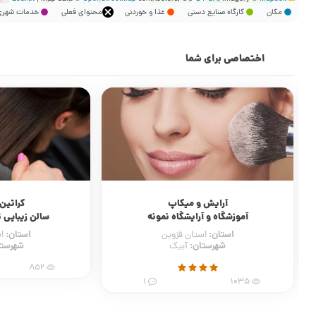
مکان
کارگاه صنایع دستی
غذا و خوردنی
محتوای فعلی
خدمات شه
اختصاصی برای شما
آرایش و میکاپ
کراتین
آموزشگاه و آرایشگاه نمونه
سالن زیبایی 
استان:
استان:
استان قزوین
ا
شهرستان:
شهرستا
آبیک
852
1
1035