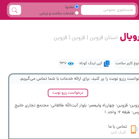
محتوا
خدمات سلامت و زیبایی
رویال
استان قزوین | قزوین | قزوین
نوع کاربر سلامت
کپی لینک کوتاه
937
واست رزرو نوبت را پر کنید. برای ارائه خدمات با شما تماس می‌گیریم.
درخواست رزرو نوبت
وین- قزوین- چهارراه ولیعصر- بلوار آیت‌الله طالقانی- مجتمع تجاری خلیج
س- طبقه 6- واحد 1
تماس با ما
کلیک کنید