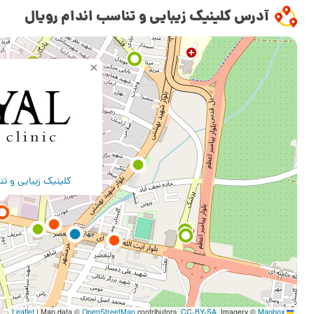
آدرس کلینیک زیبایی و تناسب اندام رویال
×
کلینیک زیبایی و ت
|
Map data ©
OpenStreetMap
contributors,
CC-BY-SA
, Imagery ©
Mapbox
Leaflet