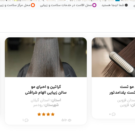
ری
شما اینجا هستید
محل اقامت در خدمات سلامت و زیبایی
محل مرکز سلامت و زیب
 مو تست
کراتین و احیای مو
تست یلدامدتور
سالن زیبایی الهام شرافتی
استان:
ستان قزوین
استان گیلان
ن:
شهرستان:
قزوین
رودسر
0
1
516