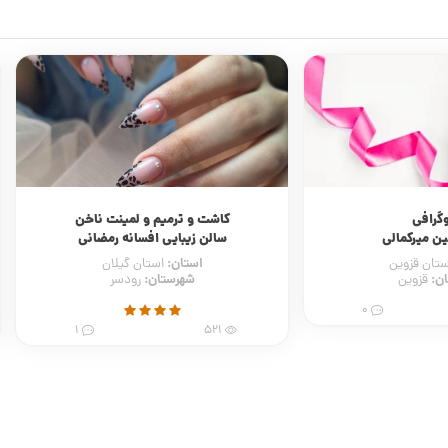
گرافی
کاشت و ترمیم و لمینت ناخن
ن میرکمالی
سالن زیبایی افسانه رمضانی
استان:
ستان قزوین
استان گیلان
ن:
شهرستان:
قزوین
رودسر
0
1
521