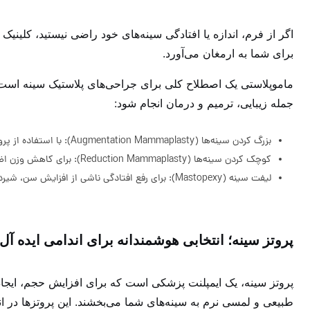
اگر از فرم، اندازه یا افتادگی سینه‌های خود راضی نیستید، کلینیک ز
برای شما به ارمغان می‌آورد.
ماموپلاستی یک اصطلاح کلی برای جراحی‌های پلاستیک سینه است که 
جمله زیبایی، ترمیم و درمان انجام شود:
بزرگ کردن سینه‌ها (Augmentation Mammaplasty): با استفاده از پروتزهای باکیفیت برای افزایش حجم و بهبود فرم
کوچک کردن سینه‌ها (Reduction Mammaplasty): برای کاهش وزن اضافی سینه‌ها و رفع مشکلاتی مانند درد گردن و شانه
لیفت سینه (Mastopexy): برای رفع افتادگی ناشی از افزایش سن، شیردهی یا کاهش وزن و بازگرداندن آن‌ها به حالت جوان و سفت
پروتز سینه؛ انتخابی هوشمندانه برای اندامی ایده آل
پروتز سینه، یک ایمپلنت پزشکی است که برای افزایش حجم، ایجاد 
طبیعی و لمسی نرم به سینه‌های شما می‌بخشند. این پروتزها در ا