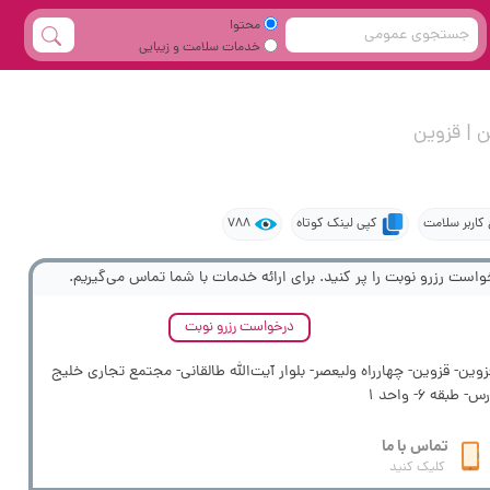
محتوا
خدمات سلامت و زیبایی
ن | قزوین
 کاربر سلامت
کپی لینک کوتاه
788
واست رزرو نوبت را پر کنید. برای ارائه خدمات با شما تماس می‌گیریم.
درخواست رزرو نوبت
وین- قزوین- چهارراه ولیعصر- بلوار آیت‌الله طالقانی- مجتمع تجاری خلیج
س- طبقه 6- واحد 1
تماس با ما
کلیک کنید