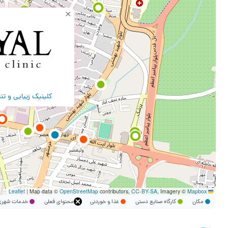
×
کلینیک زیبایی و تن
|
Map data ©
OpenStreetMap
contributors,
CC-BY-SA
, Imagery ©
Mapbox
Leaflet
مکان
کارگاه صنایع دستی
غذا و خوردنی
محتوای فعلی
خدمات شه