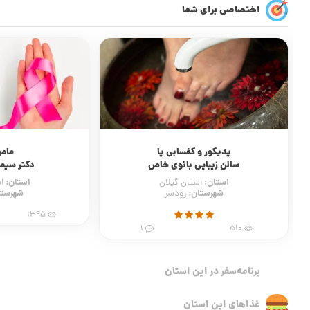
اختصاصی برای شما
پدیکور و کفسابی پا
مامو
سالن زیبایی بانوی خاص
دکتر سیمی
استان:
استان:
استان گیلان
ا
شهرستان:
شهرستا
رودسر
1395
1
510
برنامه‌سفر‌ در این استان
غذاهای این استان