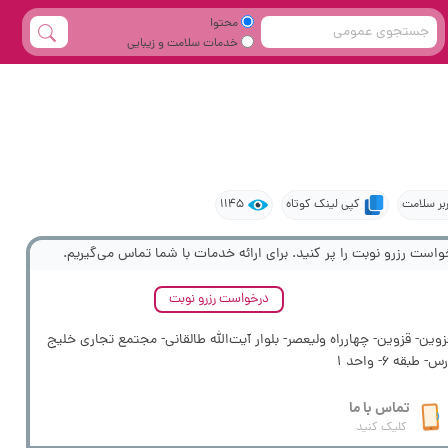
محتوا
خدمات سلامت و زیبایی
ربر سلامت
کپی لینک کوتاه
1145
واست رزرو نوبت را پر کنید. برای ارائه خدمات با شما تماس می‌گیریم.
درخواست رزرو نوبت
وین- قزوین- چهارراه ولیعصر- بلوار آیت‌الله طالقانی- مجتمع تجاری خلیج
س- طبقه 6- واحد 1
تماس با ما
کلیک کنید