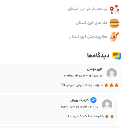
برنامه‌سفر‌ در این استان
غذاهای این استان
صنایع‌دستی این استان
دیدگاه‌ها
کاربر مهمان
کد 187 | 05:33:02 2024/11/24
تا چند وقت اثرش میمونه؟
کلینیک رویال
کد 212 | 19:21:53 2024/12/22
حدودا ۶تا ۸ماه میمونه