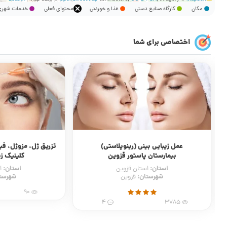
مکان
کارگاه صنایع دستی
غذا و خوردنی
محتوای فعلی
خدمات شه
اختصاصی برای شما
عمل زیبایی بینی (رینوپلاستی)
تزریق ژل، مزوژل، فیل
بیمارستان پاستور قزوین
کلینیک زی
استان:
استان:
استان قزوین
ا
شهرستان:
شهرست
قزوین
90
4
3785