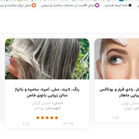
ری
شما اینجا هستید
محل اقامت در خدمات سلامت و زیبایی
محل مرکز سلامت و زیب
ر، بادی فیلر و بوتاکس
رنگ، لایت، مش، آمبره، سامبره و بالیاژ
بایی ماهلار
سالن زیبایی بانوی خاص
استان:
ستان تهران
استان گیلان
ان:
شهرستان:
تهران
رودسر
0
2
609