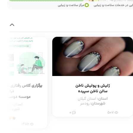
ایی در خدمات سلامت و زیبایی
مرکز سلامت و زیبایی
ژلیش و پولیش ناخن
برگزاری کلاس رفتاری شناخت
سالن ناخن سپیده
نیاز ویژه
موسسه دوست اتیس
استان:
استان گیلان
شهرستان:
رودسر
استان:
استان ق
شهرستان:
قز
0
507
1456